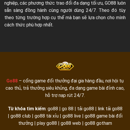
nghiệp, các phương thức trao đổi đa dạng tối ưu, GO88 luôn
sẵn sàng đồng hành cùng người dùng 24/7. Theo đó tùy
theo từng trường hợp cụ thể mà bạn sẽ lựa chọn cho mình
cách thức phù hợp nhất.
Go88
– cổng game đổi thưởng đại gia hàng đầu, nơi hội tụ
cao thủ, trả thưởng siêu khủng, đa dạng game bài đỉnh cao,
hỗ trợ nạp rút 24/7.
Từ khóa tìm kiếm
: go88 | go 88 | tải go88 | link tải go88
|
go88 club
|
go88 tài xỉu
|
go88 live | go88 game bài đổi
thưởng | play go88 | go88 web | go88 gotham