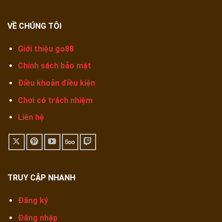
VỀ CHÚNG TÔI
Giới thiệu go88
Chính sách bảo mật
Điều khoản điều kiện
Chơi có trách nhiệm
Liên hệ
TRUY CẬP NHANH
Đăng ký
Đăng nhập